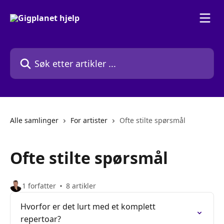
Gå til hovedinnhold
Søk etter artikler ...
Alle samlinger
For artister
Ofte stilte spørsmål
Ofte stilte spørsmål
1 forfatter
8 artikler
Hvorfor er det lurt med et komplett
repertoar?